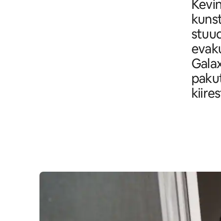
Kevin
kunst
stuud
evaku
Galax
pakut
kiires