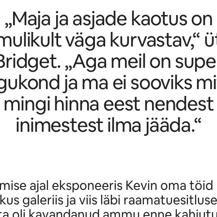
„Maja ja asjade kaotus on
mulikult väga kurvastav,“ ü
Bridget. „Aga meil on supe
gukond ja ma ei sooviks mi
mingi hinna eest nendest
inimestest ilma jääda.“
mise ajal eksponeeris Kevin oma töid
kus galeriis ja viis läbi raamatuesitluse
ta oli kavandanud ammu enne kahjutu