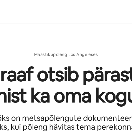
Maastikupõleng Los Angeleses
raaf otsib päras
ist ka oma ko
öks on metsapõlengute dokumenteer
eks, kui põleng hävitas tema perekon