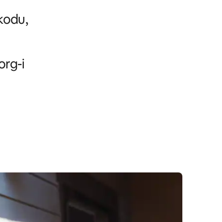
kodu,
org-i