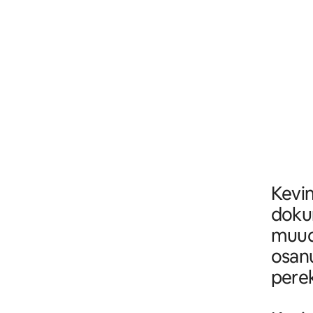
Kevi
dokum
muude
osanu
pere