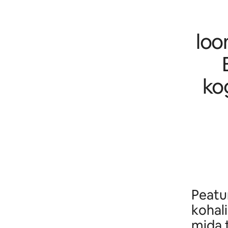
loo
ko
Peatu
kohali
mida 