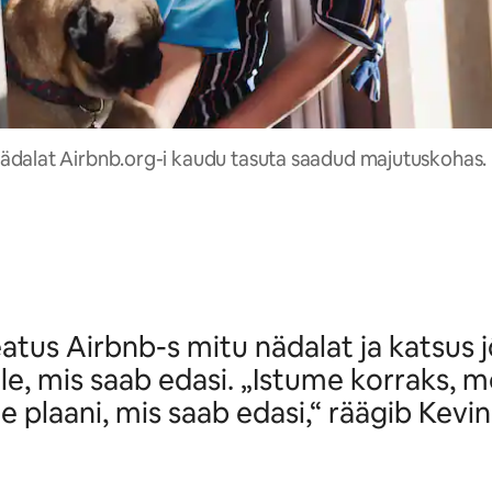
 nädalat Airbnb.org-i kaudu tasuta saadud majutuskohas.
atus Airbnb-s mitu nädalat ja katsus 
le, mis saab edasi. „Istume korraks, 
e plaani, mis saab edasi,“ räägib Kevin