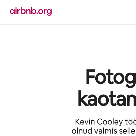
Liigu
sisu
juurde
Fotog
kaotam
Kevin Cooley tö
olnud valmis sell