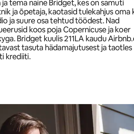
 ja tema naine Bridget, kes on samuti
nik ja õpetaja, kaotasid tulekahjus oma 
io ja suure osa tehtud töödest. Nad
eerusid koos poja Copernicuse ja koer
yga. Bridget kuulis 211LA kaudu Airbnb.
avast tasuta hädamajutusest ja taotles
ti krediiti.