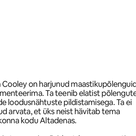
n Cooley on harjunud maastikupõlengui
enteerima. Ta teenib elatist põlengute
 loodusnähtuste pildistamisega. Ta ei
d arvata, et üks neist hävitab tema
konna kodu Altadenas.