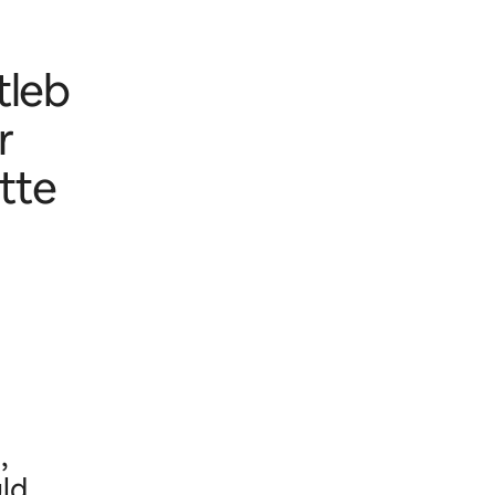
tleb
r
tte
,
ld.