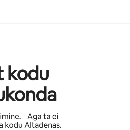
t kodu
gukonda
imine. Aga ta ei
na kodu Altadenas.