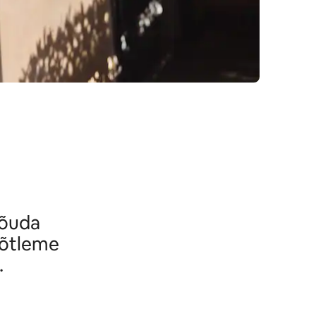
jõuda
mõtleme
.