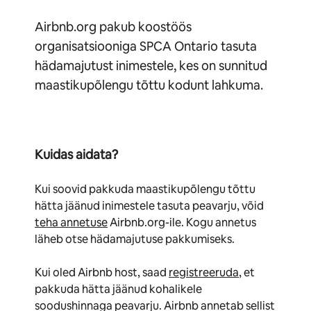
Airbnb.org pakub koostöös
organisatsiooniga SPCA Ontario tasuta
hädamajutust inimestele, kes on sunnitud
maastikupõlengu tõttu kodunt lahkuma.
Kuidas aidata?
Kui soovid pakkuda maastikupõlengu tõttu
hätta jäänud inimestele tasuta peavarju, võid
teha annetuse
Airbnb.org-ile. Kogu annetus
läheb otse hädamajutuse pakkumiseks.
Kui oled Airbnb host, saad
registreeruda
, et
pakkuda hätta jäänud kohalikele
soodushinnaga peavarju. Airbnb annetab sellist