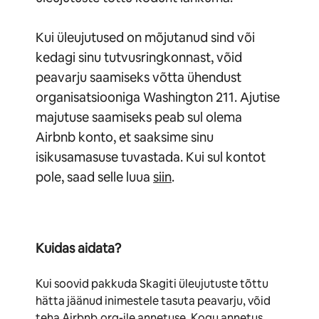
Kui üleujutused on mõjutanud sind või
kedagi sinu tutvusringkonnast, võid
peavarju saamiseks võtta ühendust
organisatsiooniga Washington 211. Ajutise
majutuse saamiseks peab sul olema
Airbnb konto, et saaksime sinu
isikusamasuse tuvastada. Kui sul kontot
pole, saad selle luua
siin
.
Kuidas aidata?
Kui soovid pakkuda Skagiti üleujutuste tõttu
hätta jäänud inimestele tasuta peavarju, võid
teha Airbnb.org-ile annetuse. Kogu annetus