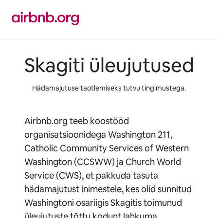
Liigu
sisu
juurde
Skagiti üleujutused
Hädamajutuse taotlemiseks tutvu tingimustega.
Airbnb.org teeb koostööd
organisatsioonidega Washington 211,
Catholic Community Services of Western
Washington (CCSWW) ja Church World
Service (CWS), et pakkuda tasuta
hädamajutust inimestele, kes olid sunnitud
Washingtoni osariigis Skagitis toimunud
üleujutuste tõttu kodunt lahkuma.